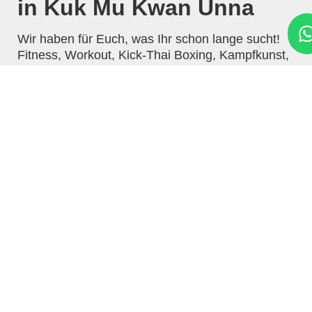
in Kuk Mu Kwan Unna
Wir haben für Euch, was Ihr schon lange sucht!
Fitness, Workout, Kick-Thai Boxing, Kampfkunst,
Selbstverteidigung, Harmonie, Selbstbehauptung,
Anti-Mobbing, starke Techniken!
Kyeok Too Ki
Kyeok Too Ki
stellt eines der vollkommensten